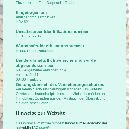
Einzelprokura:Frau Dagmar Hoffmann
Eingetragen am
Amtsgericht Saarbrücken
HRA 621
Umsatzsteuer-Identifikationsnummer
DE 138 2672 12
Wirtschafts-Identifikationsnummer
Ist noch keine vergeben.
Die Berufshaftpflichtversicherung wurde
abgeschlossen bei:
R+ V Allgemeine Versicherung AG
Voltastraße 84
60486 Frankfurt
Geltungsbereich des Versicherungsschutzes:
Personen-,Sach- und Vermögensschäden, Umwelt-und
Gewässerschadenhaftpflichtrisiken, Mietsachschäden an
Immobilien, Schäden aus dem Austauch der Übermittlung
elektronischer Daten
Hinweise zur Website
Das Impressum wurde mit dem
Impressums-Generator der
activeMind AG
erstellt.