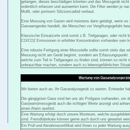
gelangen, dieses beschädigen könnten und das Messgerät nich
ordentlich erfassen und auswerten kann. Die Filter werden je n
Mullit, oder porösem Siliziumcarbid verbaut.
Eine Messung von Gasen wird meistens dann getätigt, wenn es 
Gaswarngeräte handelt, die Menschen vor Vergiftungsgefahr bew
Klassische Einsatzorte sind somit z.B. Tiefgaragen, oder nicht b
CO/CO2 Emissionen in erhöhter Konzentration vorhanden sein k
Eine robuste Fertigung einer Messstelle sollte somit stets das wi
Messung nicht am Gerät beginnt, sondern am Erfassungspunkt. 
welche zum Teil in Tiefgaragen zu finden sind, können so nicht 
unbrauchbar machen, sondern auch zu lebensgefährlichen Situat
Wartung von Gasanalysegerät
Wir bieten auch an, Ihr Gasanalysegerät zu warten. Entweder halbj
Die gängigsten Gase sind bei uns als Prüfgase vorhanden, um da
Gas(warn)messgerät auch die richtigen Werte anzeigt und anhan
einen Alarm auslöst.
Eine Wartung erfolgt durch unsere Monteure, welche ausgebilde
sind. Fremdfabrikate können gerne auch durch uns gewartet wer
Ein Prüf-und Abnahmezertifikat wird Ihnen zu jeder Wartung ausg