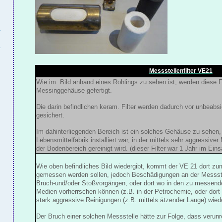
Messstellenfilter VE21
Wie im Bild anhand eines Rohlings zu sehen ist, werden diese F
Messinggehäuse gefertigt.
Die darin befindlichen keram. Filter werden dadurch vor unbeabs
gesichert.
Im dahinterliegenden Bereich ist ein solches Gehäuse zu sehen, 
Lebensmittelfabrik installiert war, in der mittels sehr aggressive
der Bodenbereich gereinigt wird. (dieser Filter war 1 Jahr im Eins
Wie oben befindliches Bild wiedergibt, kommt der VE 21 dort zu
gemessen werden sollen, jedoch Beschädigungen an der Messstel
Bruch-und/oder Stoßvorgängen, oder dort wo in den zu messend
Medien vorherrschen können (z.B. in der Petrochemie, oder dor
stark aggressive Reinigungen (z.B. mittels ätzender Lauge) wied
Der Bruch einer solchen Messstelle hätte zur Folge, dass veru