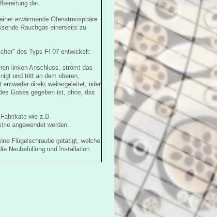
bereitung dar.
s einer erwärmende Ofenatmosphäre
ssende Rauchgas einerseits zu
cher" des Typs FI 07 entwickelt:
eren linken Anschluss, strömt das
nigt und tritt an dem oberen,
ntweder direkt weitergeleitet, oder
 des Gases gegeben ist, ohne, das
Fabrikate wie z.B.
strie angewendet werden.
ine Flügelschraube getätigt, welche
ie Neubefüllung und Installation