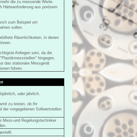
t mehr die zu messende Werte
ach Härteanforderung aus porösem
sich zum Beispiel um
ahren sollen.
elüftete Räumlichkeiten, in denen
önnen.
chtigste Anliegen sein, da die
"Plastikmessstellen" hingegen,
nur das stationäre Messgerät
ionen führen.
en
ährlich, oder jährlich.
mit zu testen, ob Ihr
d der vorgegebenen Sollwertstellen
te Mess-und Regelungstechniker
den.
estellt.