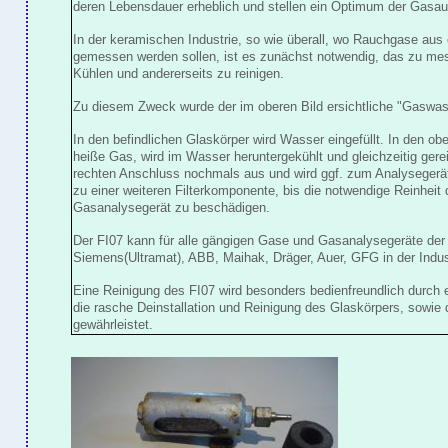
deren Lebensdauer erheblich und stellen ein Optimum der Gasauf
In der keramischen Industrie, so wie überall, wo Rauchgase au
gemessen werden sollen, ist es zunächst notwendig, das zu me
Kühlen und andererseits zu reinigen.
Zu diesem Zweck wurde der im oberen Bild ersichtliche "Gaswas
In den befindlichen Glaskörper wird Wasser eingefüllt. In den ob
heiße Gas, wird im Wasser heruntergekühlt und gleichzeitig gerei
rechten Anschluss nochmals aus und wird ggf. zum Analysegerät e
zu einer weiteren Filterkomponente, bis die notwendige Reinheit
Gasanalysegerät zu beschädigen.
Der FI07 kann für alle gängigen Gase und Gasanalysegeräte der 
Siemens(Ultramat), ABB, Maihak, Dräger, Auer, GFG in der Indu
Eine Reinigung des FI07 wird besonders bedienfreundlich durch e
die rasche Deinstallation und Reinigung des Glaskörpers, sowie d
gewährleistet.